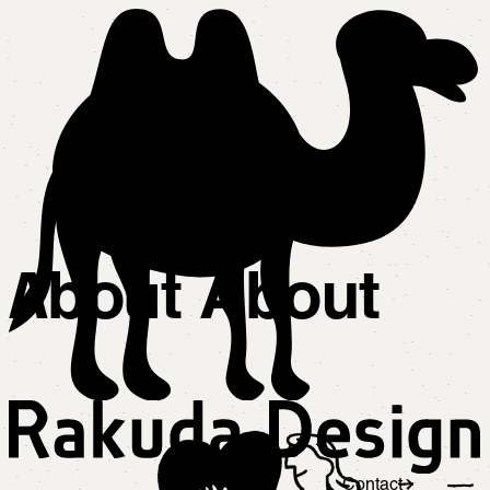
A
u
b
o
t
About
Contact